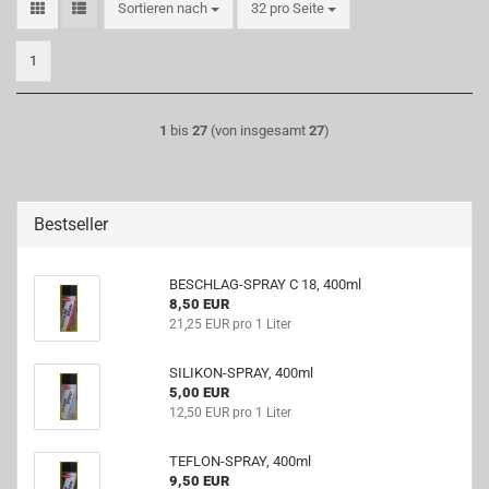
Sortieren nach
pro Seite
Sortieren nach
32 pro Seite
1
1
bis
27
(von insgesamt
27
)
Bestseller
BESCHLAG-SPRAY C 18, 400ml
8,50 EUR
21,25 EUR pro 1 Liter
SILIKON-SPRAY, 400ml
5,00 EUR
12,50 EUR pro 1 Liter
TEFLON-SPRAY, 400ml
9,50 EUR