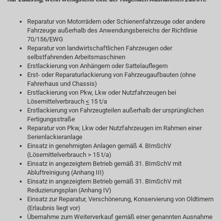
Reparatur von Motorrädern oder Schienenfahrzeuge oder andere
Fahrzeuge außerhalb des Anwendungsbereichs der Richtlinie
70/156/EWG
Reparatur von landwirtschaftlichen Fahrzeugen oder
selbstfahrenden Arbeitsmaschinen
Erstlackierung von Anhängern oder Sattelauflegern
Erst- oder Reparaturlackierung von Fahrzeugaufbauten (ohne
Fahrerhaus und Chassis)
Erstlackierung von Pkw, Lkw oder Nutzfahrzeugen bei
Lösemittelverbrauch
<
15 t/a
Erstlackierung von Fahrzeugteilen außerhalb der ursprünglichen
Fertigungsstraße
Reparatur von Pkw, Lkw oder Nutzfahrzeugen im Rahmen einer
Serienlackieranlage
Einsatz in genehmigten Anlagen gemäß 4. BImSchV
(Lösemittelverbrauch > 15 t/a)
Einsatz in angezeigtem Betrieb gemäß 31. BImSchV mit
Abluftreinigung (Anhang III)
Einsatz in angezeigtem Betrieb gemäß 31. BImSchV mit
Reduzierungsplan (Anhang IV)
Einsatz zur Reparatur, Verschönerung, Konservierung von Oldtimern
(Erlaubnis liegt vor)
Übernahme zum Weiterverkauf gemäß einer genannten Ausnahme