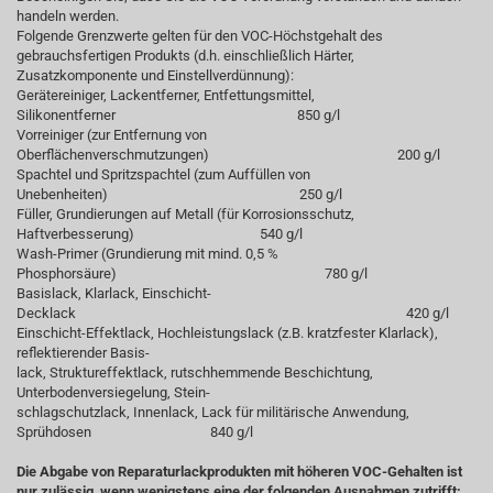
handeln werden.
Folgende Grenzwerte gelten für den VOC-Höchstgehalt des
gebrauchsfertigen Produkts (d.h. einschließlich Härter,
Zusatzkomponente und Einstellverdünnung):
Gerätereiniger, Lackentferner, Entfettungsmittel,
Silikonentferner 850 g/l
Vorreiniger (zur Entfernung von
Oberflächenverschmutzungen) 200 g/l
Spachtel und Spritzspachtel (zum Auffüllen von
Unebenheiten) 250 g/l
Füller, Grundierungen auf Metall (für Korrosionsschutz,
Haftverbesserung) 540 g/l
Wash-Primer (Grundierung mit mind. 0,5 %
Phosphorsäure) 780 g/l
Basislack, Klarlack, Einschicht-
Decklack 420 g/l
Einschicht-Effektlack, Hochleistungslack (z.B. kratzfester Klarlack),
reflektierender Basis-
lack, Struktureffektlack, rutschhemmende Beschichtung,
Unterbodenversiegelung, Stein-
schlagschutzlack, Innenlack, Lack für militärische Anwendung,
Sprühdosen 840 g/l
Die Abgabe von Reparaturlackprodukten mit höheren VOC-Gehalten ist
nur zulässig, wenn wenigstens eine der folgenden Ausnahmen zutrifft: