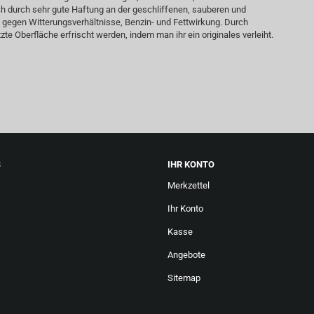
h durch sehr gute Haftung an der geschliffenen, sauberen und
g gegen Witterungsverhältnisse, Benzin- und Fettwirkung. Durch
e Oberfläche erfrischt werden, indem man ihr ein originales verleiht.
S
IHR KONTO
Merkzettel
Ihr Konto
Kasse
Angebote
Sitemap