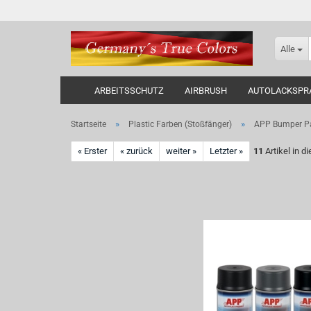
Alle
ARBEITSSCHUTZ
AIRBRUSH
AUTOLACKSPR
»
»
Startseite
Plastic Farben (Stoßfänger)
APP Bumper Pa
« Erster
« zurück
weiter »
Letzter »
11
Artikel in d