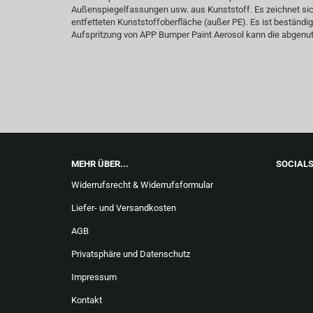
Außenspiegelfassungen usw. aus Kunststoff. Es zeichnet sic
entfetteten Kunststoffoberfläche (außer PE). Es ist beständi
Aufspritzung von APP Bumper Paint Aerosol kann die abgenutzt
MEHR ÜBER...
SOCIAL
Widerrufsrecht & Widerrufsformular
Liefer- und Versandkosten
AGB
Privatsphäre und Datenschutz
Impressum
Kontakt