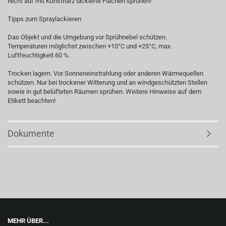
Nicht auf mit Kunstharz lackierte Flächen sprühen!
Tipps zum Spraylackieren
Das Objekt und die Umgebung vor Sprühnebel schützen.
Temperaturen möglichst zwischen +10°C und +25°C, max.
Luftfeuchtigkeit 60 %.
Trocken lagern. Vor Sonneneinstrahlung oder anderen Wärmequellen
schützen. Nur bei trockener Witterung und an windgeschützten Stellen
sowie in gut belüfteten Räumen sprühen. Weitere Hinweise auf dem
Etikett beachten!
Dokumente
MEHR ÜBER...