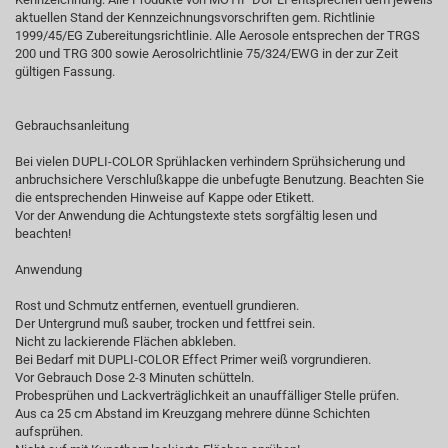
aktuellen Stand der Kennzeichnungsvorschriften gem. Richtlinie
1999/45/EG Zubereitungsrichtlinie. Alle Aerosole entsprechen der TRGS
200 und TRG 300 sowie Aerosolrichtlinie 75/324/EWG in der zur Zeit
gültigen Fassung.
Gebrauchsanleitung
Bei vielen DUPLI-COLOR Sprühlacken verhindern Sprühsicherung und
anbruchsichere Verschlußkappe die unbefugte Benutzung. Beachten Sie
die entsprechenden Hinweise auf Kappe oder Etikett.
Vor der Anwendung die Achtungstexte stets sorgfältig lesen und
beachten!
Anwendung
Rost und Schmutz entfernen, eventuell grundieren.
Der Untergrund muß sauber, trocken und fettfrei sein.
Nicht zu lackierende Flächen abkleben.
Bei Bedarf mit DUPLI-COLOR Effect Primer weiß vorgrundieren.
Vor Gebrauch Dose 2-3 Minuten schütteln.
Probesprühen und Lackverträglichkeit an unauffälliger Stelle prüfen.
Aus ca 25 cm Abstand im Kreuzgang mehrere dünne Schichten
aufsprühen.