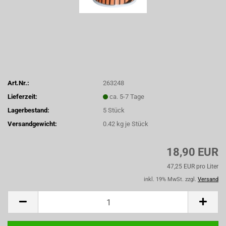
Art.Nr.:
263248
Lieferzeit:
ca. 5-7 Tage
Lagerbestand:
5
Stück
Versandgewicht:
0.42
kg je Stück
18,90 EUR
47,25 EUR pro Liter
inkl. 19% MwSt. zzgl.
Versand