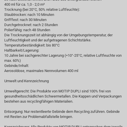
400 ml für ca. 1,0 - 2,0 m²
Trocknung (bei 20°C, 50% relative Luftfeuchte):
Staubtrocken: nach 10 Minuten
Grifffest: nach 30 Minuten
Durchgetrocknet: nach 2 Stunden
Polierfähig: nach 48 Stunden
Die Trocknungszeit ist abhängig von der Umgebungstemperatur, der
Luftfeuchtigkeit und der aufgetragenen Schichtstärke.
Temperaturbeständigkeit: bis 80°C
Haltbarkeit/Lagerung:
10 Jahre bei sachgerechter Lagerung (=10°-25°C, relative Luftfeuchte von
max. 60%)
Gebinde/Inhalt:
Aerosoldose, maximales Nennvolumen 400 ml
Umwelt und Kennzeichnung
Umweltgerecht: Die Produkte von MOTIP DUPLI sind 100% frei von
gesundheitsschädlichen Schwermetallen. Die Kappen und Verpackungen
bestehen aus recyclingfähigen Materialien.
Entsorgung: Nur restentleerte Gebinde dem Recycling zuführen. Gebinde
mit Resten zur Problemabfallstelle bringen.
Kennzeichnung: Alle Produkte von MOTIP DUPLI entsprechen dem jeweils