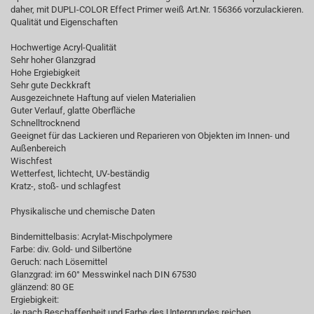
daher, mit DUPLI-COLOR Effect Primer weiß Art.Nr. 156366 vorzulackieren.
Qualität und Eigenschaften
Hochwertige Acryl-Qualität
Sehr hoher Glanzgrad
Hohe Ergiebigkeit
Sehr gute Deckkraft
Ausgezeichnete Haftung auf vielen Materialien
Guter Verlauf, glatte Oberfläche
Schnelltrocknend
Geeignet für das Lackieren und Reparieren von Objekten im Innen- und
Außenbereich
Wischfest
Wetterfest, lichtecht, UV-beständig
Kratz-, stoß- und schlagfest
Physikalische und chemische Daten
Bindemittelbasis: Acrylat-Mischpolymere
Farbe: div. Gold- und Silbertöne
Geruch: nach Lösemittel
Glanzgrad: im 60° Messwinkel nach DIN 67530
glänzend: 80 GE
Ergiebigkeit:
Je nach Beschaffenheit und Farbe des Untergrundes reichen