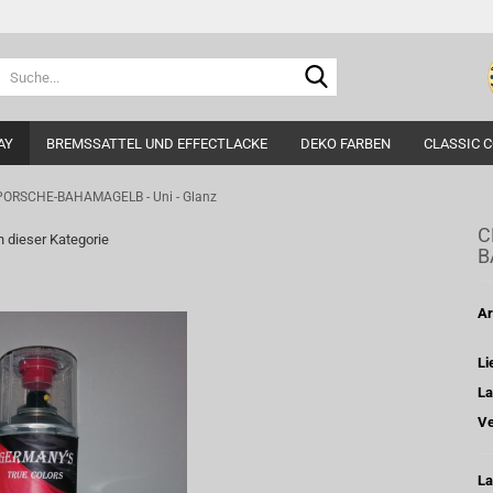
Suche...
AY
BREMSSATTEL UND EFFECTLACKE
DEKO FARBEN
CLASSIC 
 PORSCHE-BAHAMAGELB - Uni - Glanz
C
in dieser Kategorie
B
Ar
Li
La
Ve
La