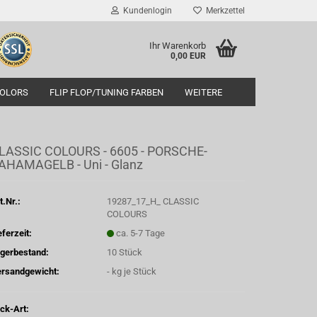
Kundenlogin
Merkzettel
Ihr Warenkorb
0,00 EUR
COLORS
FLIP FLOP/TUNING FARBEN
WEITERE
LASSIC COLOURS - 6605 - PORSCHE-
AHAMAGELB - Uni - Glanz
t.Nr.:
19287_17_H_ CLASSIC
COLOURS
eferzeit:
ca. 5-7 Tage
gerbestand:
10
Stück
rsandgewicht:
-
kg je Stück
ck-Art: