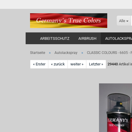
Alle
ARBEITSSCHUTZ
AIRBRUSH
AUTOLACKSPR
»
»
Startseite
Autolackspray
CLASSIC COLOURS - 6605 -
« Erster
« zurück
weiter »
Letzter »
29440
Artikel 