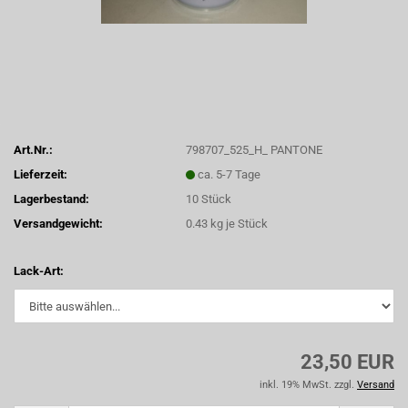
Art.Nr.:
798707_525_H_ PANTONE
Lieferzeit:
ca. 5-7 Tage
Lagerbestand:
10
Stück
Versandgewicht:
0.43
kg je Stück
Lack-Art:
23,50 EUR
inkl. 19% MwSt. zzgl.
Versand