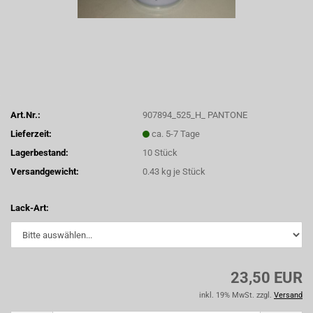
Art.Nr.:
907894_525_H_ PANTONE
Lieferzeit:
ca. 5-7 Tage
Lagerbestand:
10
Stück
Versandgewicht:
0.43
kg je Stück
Lack-Art:
23,50 EUR
inkl. 19% MwSt. zzgl.
Versand