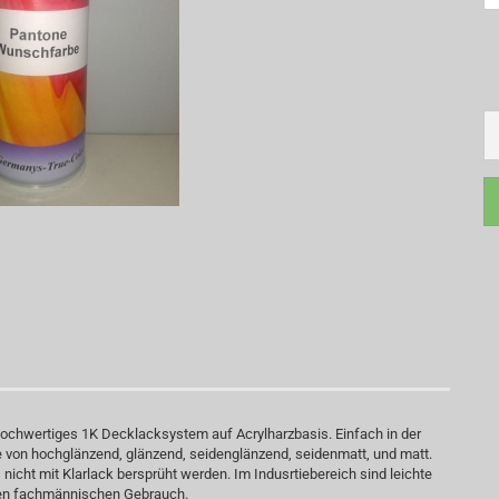
v hochwertiges 1K Decklacksystem auf Acrylharzbasis. Einfach in der
de von hochglänzend, glänzend, seidenglänzend, seidenmatt, und matt.
icht mit Klarlack bersprüht werden. Im Indusrtiebereich sind leichte
 den fachmännischen Gebrauch.