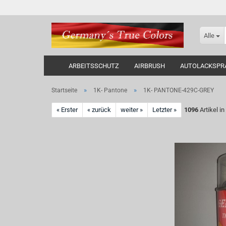
Alle
ARBEITSSCHUTZ
AIRBRUSH
AUTOLACKSPR
»
»
Startseite
1K- Pantone
1K- PANTONE-429C-GREY
« Erster
« zurück
weiter »
Letzter »
1096
Artikel in