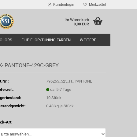
Kundenlogin
Merkzettel
Ihr Warenkorb
0,00 EUR
COLORS
FLIP FLOP/TUNING FARBEN
WEITERE
K- PANTONE-429C-GREY
t.Nr.:
796265_525_H_ PANTONE
eferzeit:
ca. 5-7 Tage
gerbestand:
10
Stück
rsandgewicht:
0.43
kg je Stück
ck-Art: