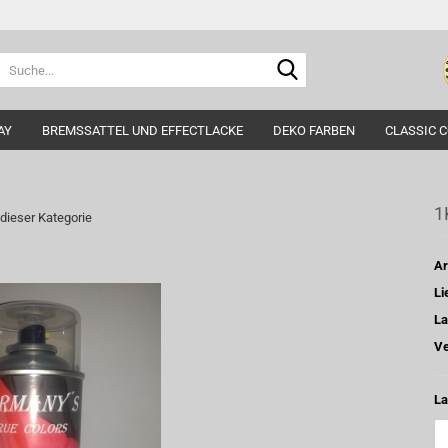
Suche...
AY
BREMSSATTEL UND EFFECTLACKE
DEKO FARBEN
CLASSIC 
1
 dieser Kategorie
Ar
Li
La
Ve
La