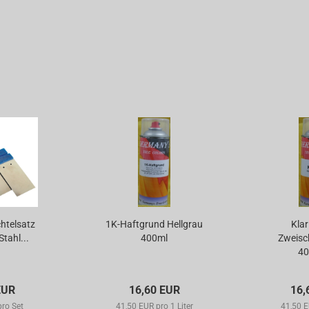
htelsatz
1K-Haftgrund Hellgrau
Klar
Stahl...
400ml
Zweisch
40
EUR
16,60 EUR
16,
pro Set
41,50 EUR pro 1 Liter
41,50 E