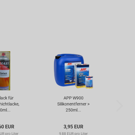
lack für
APP W900
APP A
ichtlacke,
Silikonentferner >
Pl
0ml...
250ml...
60 EUR
3,95 EUR
UR pro Liter
9,88 EUR pro Liter
3,0