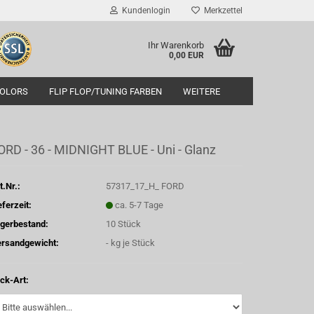
Kundenlogin
Merkzettel
Ihr Warenkorb
0,00 EUR
COLORS
FLIP FLOP/TUNING FARBEN
WEITERE
ORD - 36 - MIDNIGHT BLUE - Uni - Glanz
t.Nr.:
57317_17_H_ FORD
eferzeit:
ca. 5-7 Tage
gerbestand:
10
Stück
rsandgewicht:
-
kg je Stück
ck-Art: