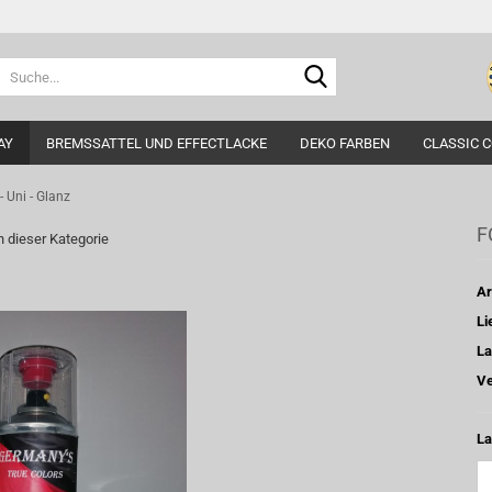
Suche...
AY
BREMSSATTEL UND EFFECTLACKE
DEKO FARBEN
CLASSIC 
 Uni - Glanz
F
in dieser Kategorie
Ar
Li
La
Ve
La