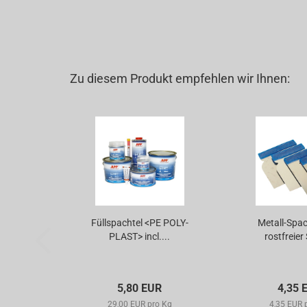
Zu diesem Produkt empfehlen wir Ihnen:
Füllspachtel <PE POLY-
Metall-Spac
PLAST> incl....
rostfreier 
5,80 EUR
4,35 
29,00 EUR pro Kg
4,35 EUR 